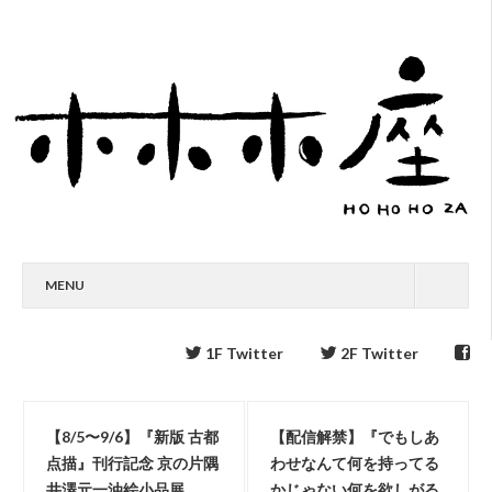
MENU
1F Twitter
2F Twitter
【8/5〜9/6】『新版 古都
【配信解禁】『でもしあ
点描』刊行記念 京の片隅
わせなんて何を持ってる
井澤元一油絵小品展
かじゃない何を欲しがる