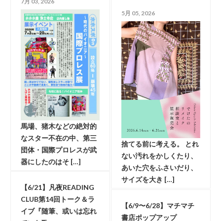
7月 03, 2026
5月 05, 2026
馬場、猪木などの絶対的
なスター不在の中、第三
捨てる前に考える。 とれ
団体・国際プロレスが武
ない汚れをかしくたり、
器にしたのはそ […]
あいた穴をふさいだり、
サイズを大き […]
【6/21】凡夜READING
CLUB第14回トーク＆ラ
【6/9〜6/28】マチマチ
イブ『随筆、或いは忘れ
書店ポップアップ