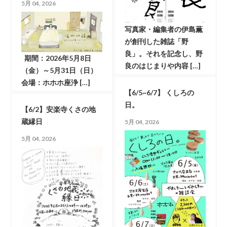
5月 04, 2026
写真家・編集者の伊島薫
が創刊した雑誌「野
良」。それを記念し、野
期間：2026年5月8日
良のはじまりや内容 […]
（金）～5月31日（日）
会場：ホホホ座浄 […]
【6/5~6/7】 くしろの
日。
【6/2】安楽寺くさの地
蔵縁日
5月 04, 2026
5月 04, 2026