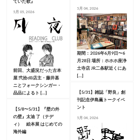
ていた歌』
5月 04, 2026
5月 05, 2026
期間：2026年6月9日〜6
月28日 場所：ホホホ座浄
土寺店 JR二条駅近くにあ
前回、大盛況だった古本
[…]
屋 弐拾dB店主・藤井基
ニとフォークシンガー・
【5/31】雑誌「野良」創
品品によるト […]
刊記念伊島薫トークイベ
ント
【5/8〜5/31】『壁の外
の壁』太迪 了（テデ
5月 04, 2026
ィ） 絵本展 はじめての
海外編