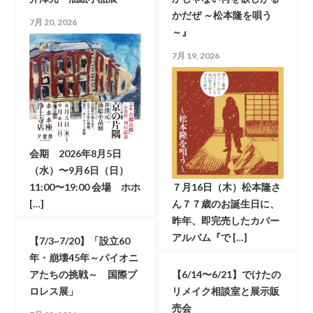
かだぜ ～松本隆を唄う
7月 20, 2026
～』
7月 19, 2026
会期 2026年8月5日
（水）〜9月6日（日）
11:00〜19:00 会場 ホホ
７月16日（木）松本隆さ
[…]
ん７７歳のお誕生日に、
昨年、即完売したカバー
アルバム『で […]
【7/3~7/20】「設立60
年・崩壊45年～パイオニ
アたちの挑戦～ 国際プ
【6/14〜6/21】でけたの
ロレス展」
リメイク相談室と展示販
売会