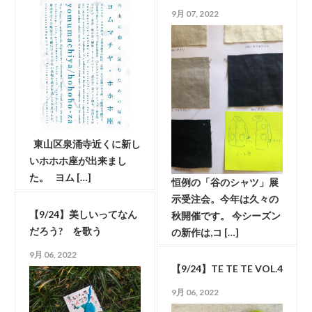
9月 07, 2022
東山区泉涌寺近くに新し
いホホホ座が出来まし
た。 ヨム […]
恒例の「谷のシャツ」展
示受注会。今年は久々の
【9/24】美しいってなん
秋開催です。 今シーズン
だろう? を歌う
の新作は,コ […]
9月 06, 2022
【9/24】TE TE TE VOL.4
9月 06, 2022