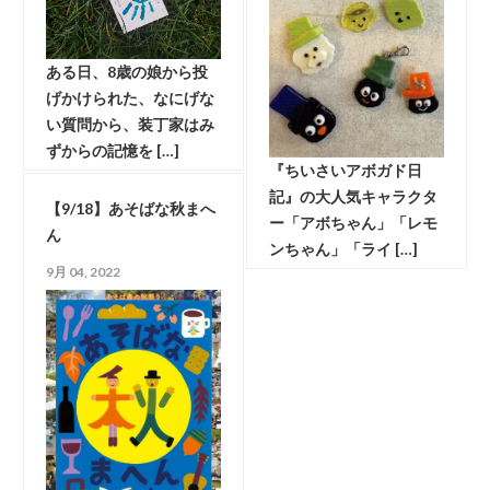
ある日、8歳の娘から投
げかけられた、なにげな
い質問から、装丁家はみ
ずからの記憶を […]
『ちいさいアボガド日
記』の大人気キャラクタ
【9/18】あそばな秋まへ
ー「アボちゃん」「レモ
ん
ンちゃん」「ライ […]
9月 04, 2022