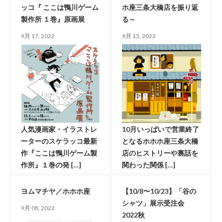
ッコ『 ここは鴨川ゲーム
ホ座三条大橋店を振り返
製作所 １巻』原画展
る～
9月 17, 2022
9月 15, 2022
人気漫画家・イラストレ
10月いっぱいで営業終了
ーターのスケラッコ最新
となるホホホ座三条大橋
作『ここは鴨川ゲーム製
店のヒストリーや裏話を
作所』１巻の発 […]
関わった関係 […]
ヨムマチヤ／ホホホ座
【10/8〜10/23】「谷の
シャツ」展示受注会
9月 08, 2022
2022秋