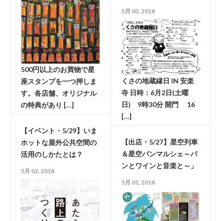
5月 03, 2018
500円以上のお買物で星
くさの地蔵縁日 IN 安楽
座スタンプを一つ押しま
寺 日時：6月2日(土曜
す。各店舗、オリジナル
日) 9時30分 開門 16
の特典があり […]
[…]
【イベント・5/29】いま
【出店・5/27】星空列車
ホットな屋外公共空間の
＆星空パンマルシェ～パ
活用のしかたとは？
ンとワインと音楽と～」
5月 02, 2018
5月 01, 2018