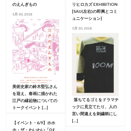
のえんぎもの
リヒロカズ EXHIBITION
[SAU(左右)の即興とコミ
5月 30, 2018
ュニケーション]
5月 30, 2018
美術史家の鈴木堅弘さん
を迎え、春画に描かれた
落ちてるゴミをドラマチ
江戸の縁起物についての
ックに見立てたり、人の
トークイベント […]
言い間違えを刺繍柄にし
[…]
【イベント・6/9】ホホ
ホ・ザ・わいわい「0え