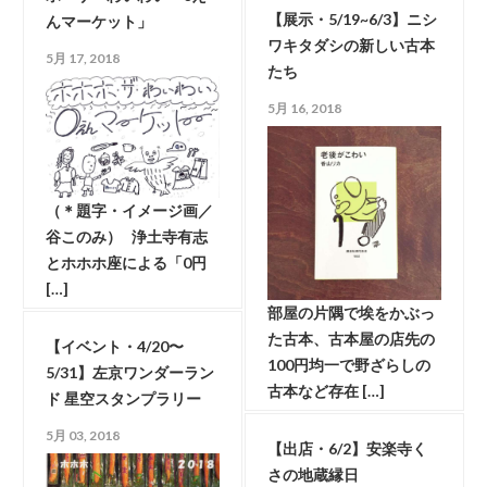
【展示・5/19~6/3】ニシ
んマーケット」
ワキタダシの新しい古本
5月 17, 2018
たち
5月 16, 2018
（＊題字・イメージ画／
谷このみ） 浄土寺有志
とホホホ座による「0円
[…]
部屋の片隅で埃をかぶっ
た古本、古本屋の店先の
【イベント・4/20〜
100円均一で野ざらしの
5/31】左京ワンダーラン
古本など存在 […]
ド 星空スタンプラリー
5月 03, 2018
【出店・6/2】安楽寺く
さの地蔵縁日