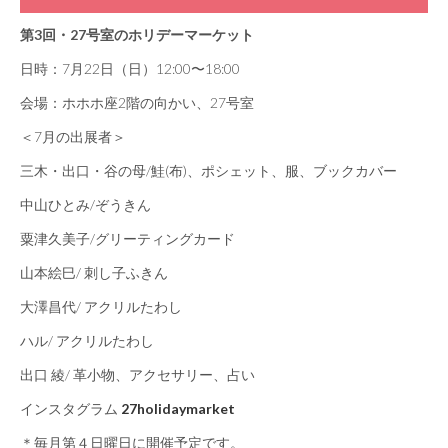
第3回・27号室のホリデーマーケット
日時：7月22日（日）12:00〜18:00
会場：ホホホ座2階の向かい、27号室
＜7月の出展者＞
三木・出口・谷の母/鮭(布)、ポシェット、服、ブックカバー
中山ひとみ/ぞうきん
粟津久美子/グリーティングカード
山本絵巳/ 刺し子ふきん
大澤昌代/ アクリルたわし
ハル/ アクリルたわし
出口 綾/ 革小物、アクセサリー、占い
インスタグラム
27holidaymarket
＊毎月第４日曜日に開催予定です。