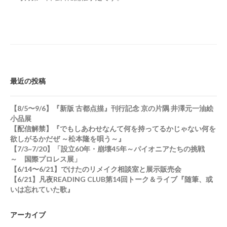
最近の投稿
【8/5〜9/6】『新版 古都点描』刊行記念 京の片隅 井澤元一油絵
小品展
【配信解禁】『でもしあわせなんて何を持ってるかじゃない何を
欲しがるかだぜ ～松本隆を唄う～』
【7/3~7/20】「設立60年・崩壊45年～パイオニアたちの挑戦
～ 国際プロレス展」
【6/14〜6/21】でけたのリメイク相談室と展示販売会
【6/21】凡夜READING CLUB第14回トーク＆ライブ『随筆、或
いは忘れていた歌』
アーカイブ