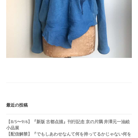
最近の投稿
【8/5〜9/6】『新版 古都点描』刊行記念 京の片隅 井澤元一油絵
小品展
【配信解禁】『でもしあわせなんて何を持ってるかじゃない何を